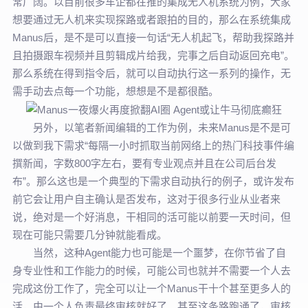
常广阔。以目前很多车企都在推的集成无人机系统为例，大家
想要通过无人机来实现探路或者跟拍的目的，那么在系统集成
Manus后，是不是可以直接一句话“无人机起飞，帮助我探路并
且拍摄跟车视频并且剪辑成片给我，完事之后自动返回充电”。
那么系统在得到指令后，就可以自动执行这一系列的操作，无
需手动去点每一个功能，想想是不是都很酷。
另外，以笔者新闻编辑的工作为例，未来Manus是不是可
以做到我下需求“每隔一小时抓取当前网络上的热门科技事件编
撰新闻，字数800字左右，要有专业观点并且在公司后台发
布”。那么这也是一个典型的下需求自动执行的例子，或许发布
前它会让用户自主确认是否发布，这对于很多行业从业者来
说，绝对是一个好消息，干相同的活可能以前要一天时间，但
现在可能只需要几分钟就能看成。
当然，这种Agent能力也可能是一个噩梦，在你节省了自
身专业性和工作能力的时候，可能公司也就并不需要一个人去
完成这份工作了，完全可以让一个Manus干十个甚至更多人的
活，由一个人负责最终审核就好了。甚至这条路跑通了，审核