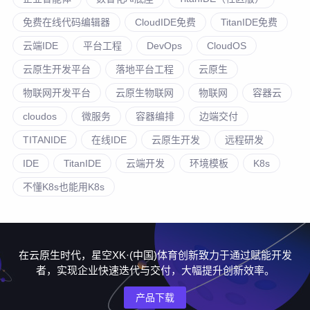
免费在线代码编辑器
CloudIDE免费
TitanIDE免费
云端IDE
平台工程
DevOps
CloudOS
云原生开发平台
落地平台工程
云原生
物联网开发平台
云原生物联网
物联网
容器云
cloudos
微服务
容器编排
边端交付
TITANIDE
在线IDE
云原生开发
远程研发
IDE
TitanIDE
云端开发
环境模板
K8s
不懂K8s也能用K8s
在云原生时代，星空XK·(中国)体育创新致力于通过赋能开发
者，实现企业快速迭代与交付，大幅提升创新效率。
产品下载