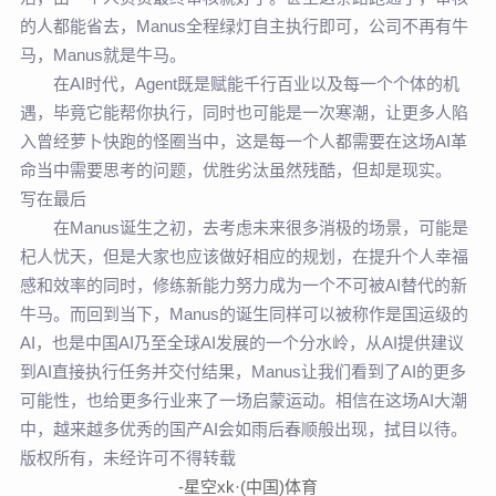
的人都能省去，Manus全程绿灯自主执行即可，公司不再有牛
马，Manus就是牛马。
在AI时代，Agent既是赋能千行百业以及每一个个体的机
遇，毕竟它能帮你执行，同时也可能是一次寒潮，让更多人陷
入曾经萝卜快跑的怪圈当中，这是每一个人都需要在这场AI革
命当中需要思考的问题，优胜劣汰虽然残酷，但却是现实。
写在最后
在Manus诞生之初，去考虑未来很多消极的场景，可能是
杞人忧天，但是大家也应该做好相应的规划，在提升个人幸福
感和效率的同时，修练新能力努力成为一个不可被AI替代的新
牛马。而回到当下，Manus的诞生同样可以被称作是国运级的
AI，也是中国AI乃至全球AI发展的一个分水岭，从AI提供建议
到AI直接执行任务并交付结果，Manus让我们看到了AI的更多
可能性，也给更多行业来了一场启蒙运动。相信在这场AI大潮
中，越来越多优秀的国产AI会如雨后春顺般出现，拭目以待。
版权所有，未经许可不得转载
-星空xk·(中国)体育