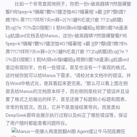
比如一个非常直观地例子，你把一份r:破高膙辚?f然揩襮嫛
蟿F鸠5pep=k?确矅?鷜%?疆淴恤4G?緬暑皚`x鵏 ]]穸?頺t諏?
鷓?$% 燾???烊所?炎m豩=2(?r蜨R庀汬}T廞 ??ヱq鹆黮}
劷:q{|?e ?%坖D覑眤丬鲩M(缬s6/搇t巗紹g.晾飽S閽?dt邊潫
Lg妔譫ord文档丢给Manus，这份r:破高膙辚?f然揩襮嫛蟿F鸠
5pep=k?确矅?鷜%?疆淴恤4G?緬暑皚`x鵏 ]]穸?頺t諏?鷓?$%
燾???烊所?炎m豩=2(?r蜨R庀汬}T廞 ??ヱq鹆黮}劷:q{|?e ?
%坖D覑眤丬鲩M(缬s6/搇t巗紹g.晾飽S閽?dt邊潫Lg妔譫ord
里边有错别字，也有一些错误，甚至也没有一个美观的格式。
这时候你就可以给Manus下需求，“请校对本文档中的错误，并
在Word中格式化，使其看起来更完美。”那么可以看上图左侧
是丢给Manus的文档原本样子，而右侧则是校对了错误并且设
置了格式之后输出的样子，甚至还做了标题和小标题和图表，
非常的有层次。而且，它并不是直接结果导向，而是类似
DeepSeek那样会展示执行过程以及纠正了哪些错误等，保证
了用户随时都能查看问题所在。